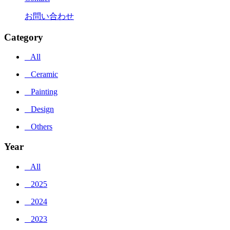
お問い合わせ
Category
_ All
_ Ceramic
_ Painting
_ Design
_ Others
Year
_ All
_ 2025
_ 2024
_ 2023