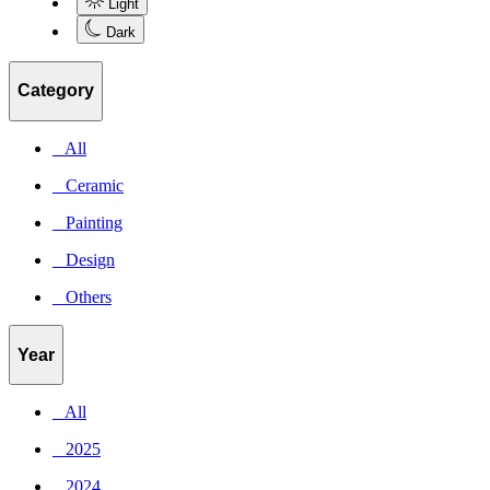
Light
Dark
Category
_ All
_ Ceramic
_ Painting
_ Design
_ Others
Year
_ All
_ 2025
_ 2024