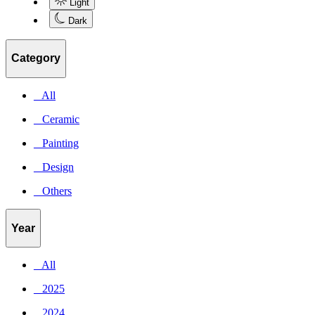
Light
Dark
Category
_ All
_ Ceramic
_ Painting
_ Design
_ Others
Year
_ All
_ 2025
_ 2024