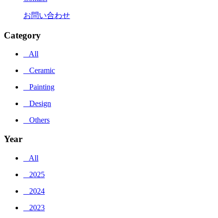
お問い合わせ
Category
_ All
_ Ceramic
_ Painting
_ Design
_ Others
Year
_ All
_ 2025
_ 2024
_ 2023