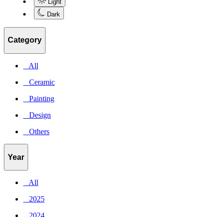
Light
Dark
Category
_ All
_ Ceramic
_ Painting
_ Design
_ Others
Year
_ All
_ 2025
_ 2024