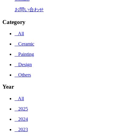
お問い合わせ
Category
_ All
_ Ceramic
_ Painting
_ Design
_ Others
Year
_ All
_ 2025
_ 2024
_ 2023