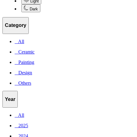
Light
Dark
Category
_ All
_ Ceramic
_ Painting
_ Design
_ Others
Year
_ All
_ 2025
_ 2024