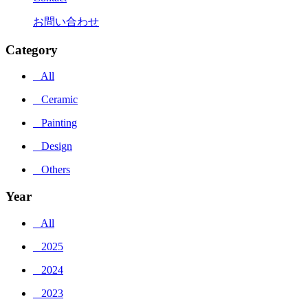
お問い合わせ
Category
_ All
_ Ceramic
_ Painting
_ Design
_ Others
Year
_ All
_ 2025
_ 2024
_ 2023