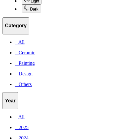
Light
Dark
Category
_ All
_ Ceramic
_ Painting
_ Design
_ Others
Year
_ All
_ 2025
_ 2024