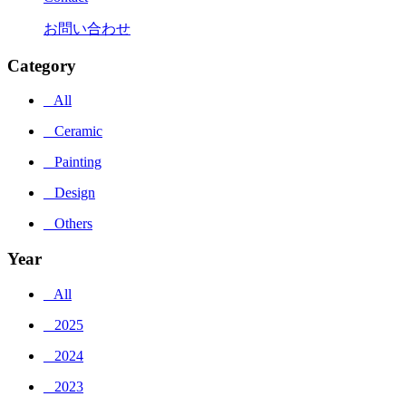
お問い合わせ
Category
_ All
_ Ceramic
_ Painting
_ Design
_ Others
Year
_ All
_ 2025
_ 2024
_ 2023