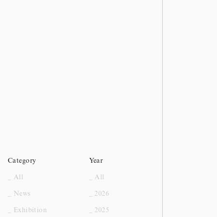
Category
Year
_ All
_ All
_ News
_ 2026
_ Exhibition
_ 2025