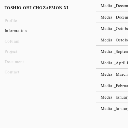
Media _
Decemb
TOSHIO OHI CHOZAEMON XI
Media _
Decemb
Profile
Media _
Octobe
Information
Media _
Octobe
Column
Project
Media _
Septem
Document
Media _
April 
Contact
Media _
March 
Media _
Februa
Media _
Januar
Media _
Januar