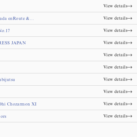
View details
View details
nada enRoute &…
View details
No.17
View details
PRESS JAPAN
View details
View details
View details
bijutsu
View details
View details
 Ohi Chozarmon XI
View details
tors