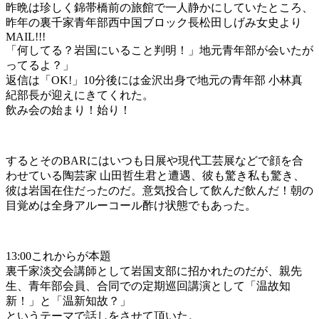
昨晩は珍しく錦帯橋前の旅館で一人静かにしていたところ、
昨年の裏千家青年部西中国ブロック長松田しげみ女史より
MAIL!!!
「何してる？岩国にいること判明！」地元青年部が会いたが
ってるよ？」
返信は「OK!」10分後には金沢出身で地元の青年部 小林真
紀部長が迎えにきてくれた。
飲み会の始まり！始り！
するとそのBARにはいつも日展や現代工芸展などで顔を合
わせている陶芸家 山田哲生君と遭遇、彼も驚き私も驚き、
彼は岩国在住だったのだ。意気投合して飲んだ飲んだ！朝の
目覚めは全身アルーコール酢け状態でもあった。
13:00これからが本題
裏千家淡交会講師として岩国支部に招かれたのだが、親先
生、青年部会員、合同での定期巡回講演として「温故知
新！」と「温新知故？」
というテーマで話しをさせて頂いた。