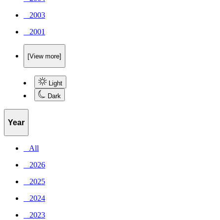
_ 2003
_ 2001
[View more]
Light
Dark
Year
_ All
_ 2026
_ 2025
_ 2024
_ 2023