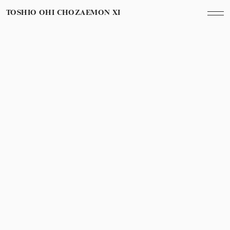
TOSHIO OHI CHOZAEMON XI
March 28th, 2009
Year
六本木アートナイト