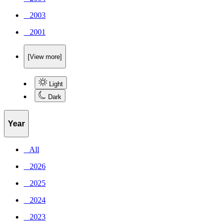
_ 2003
_ 2001
[View more]
Light
Dark
Year
_ All
_ 2026
_ 2025
_ 2024
_ 2023