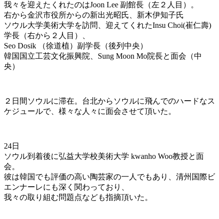
我々を迎えたくれたのはJoon Lee 副館長（左２人目）。
右から金沢市役所からの新出光昭氏、新木伊知子氏
ソウル大学美術大学を訪問、迎えてくれたInsu Choi(崔仁壽)
学長（右から２人目）、
Seo Dosik （徐道植）副学長（後列中央）
韓国国立工芸文化振興院、Sung Moon Mo院長と面会（中
央）
２日間ソウルに滞在。台北からソウルに飛んでのハードなス
ケジュールで、様々な人々に面会させて頂いた。
24日
ソウル到着後に弘益大学校美術大学 kwanho Woo教授と面
会。
彼は韓国でも評価の高い陶芸家の一人でもあり、清州国際ビ
エンナーレにも深く関わっており、
我々の取り組む問題点なども指摘頂いた。