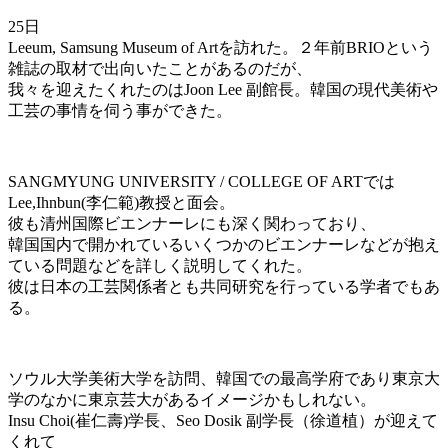
25日
Leeum, Samsung Museum of Artを訪れた。２年前BRIOという
雑誌の取材で出向いたことがあるのだが、
我々を迎えたくれたのはJoon Lee 副館長。韓国の現代美術や
工芸の事情を伺う事ができた。
SANGMYUNG UNIVERSITY / COLLEGE OF ARTでは
Lee,Ihnbun(李仁範)教授と面会。
彼も清州国際ビエンナーレにも深く関わっており、
韓国国内で開かれているいくつかのビエンナーレなどが抱え
ている問題などを詳しく説明してくれた。
彼は日本の工芸関係者とも共同研究を行っている学者でもあ
る。
ソウル大学美術大学を訪問、韓国での最高学府であり東京大
学のなかに東京芸大があるイメージかもしれない。
Insu Choi(崔仁壽)学長、Seo Dosik 副学長（徐道植）が迎えて
くれて