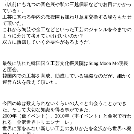
（以前にも九つの音色展や私の三越個展などでお目にかかっ
ている）、
工芸に関わる学内の教授陣も加わり意見交換する場をもたせ
て頂いた。
これから陶芸や金工などといった工芸のジャンルを今までの
ように分けて考えていけばいいのか？
双方に熟慮していく必要性があるようだ。
最後に訪れた韓国国立工芸文化振興院はSung Moon Mo院長
と面会。
韓国内での工芸を育成、助成している組織なのだが、細かく
運営方法を教えて頂いた。
今回の旅は数えられないくらいの人々と出会うことができ
た。そして大切な知識を得る事ができた。
2009年（仮イベント）、2010年（本イベント）と金沢で行わ
れる「金沢世界トリエンナーレ」
世界に類をみない新しい工芸のありかたを金沢から世界へ発