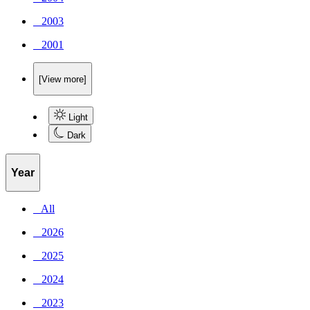
_ 2003
_ 2001
[View more]
Light
Dark
Year
_ All
_ 2026
_ 2025
_ 2024
_ 2023