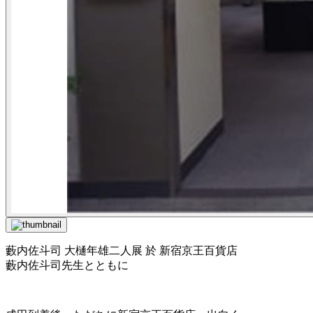
藪内佐斗司 大樋年雄二人展 於 新宿京王百貨店
藪内佐斗司先生とともに