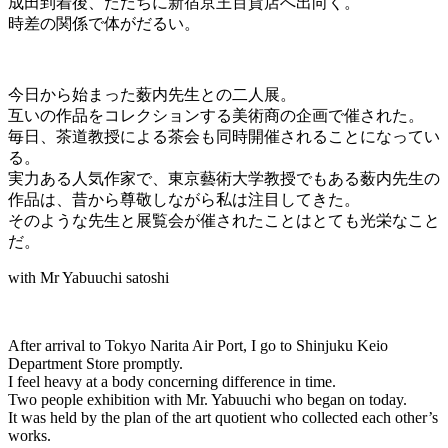
成田到着後、ただちに新宿京王百貨店へ出向く。
時差の関係で体がだるい。
今日から始まった薮内先生との二人展。
互いの作品をコレクションする美術商の企画で催された。
毎日、茶道教授による茶会も同時開催されることになってい
る。
実力ある人気作家で、東京藝術大学教授でもある薮内先生の
作品は、昔から尊敬しながら私は注目してきた。
そのような先生と展覧会が催されたことはとても光栄なこと
だ。
with Mr Yabuuchi satoshi
After arrival to Tokyo Narita Air Port, I go to Shinjuku Keio
Department Store promptly.
I feel heavy at a body concerning difference in time.
Two people exhibition with Mr. Yabuuchi who began on today.
It was held by the plan of the art quotient who collected each other’s
works.