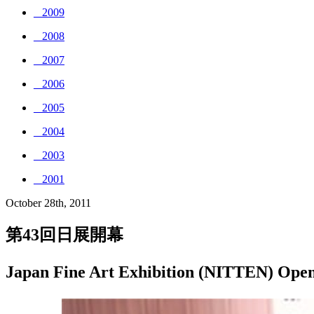
_ 2009
_ 2008
_ 2007
_ 2006
_ 2005
_ 2004
_ 2003
_ 2001
October 28th, 2011
第43回日展開幕
Japan Fine Art Exhibition (NITTEN) Ope