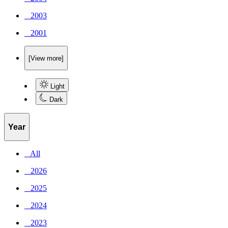
_ 2003
_ 2001
[View more]
Light
Dark
Year
_ All
_ 2026
_ 2025
_ 2024
_ 2023