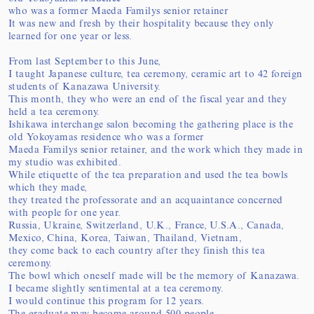
who was a former Maeda Familys senior retainer
It was new and fresh by their hospitality because they only
learned for one year or less.
From last September to this June,
I taught Japanese culture, tea ceremony, ceramic art to 42 foreign
students of Kanazawa University.
This month, they who were an end of the fiscal year and they
held a tea ceremony.
Ishikawa interchange salon becoming the gathering place is the
old Yokoyamas residence who was a former
Maeda Familys senior retainer, and the work which they made in
my studio was exhibited.
While etiquette of the tea preparation and used the tea bowls
which they made,
they treated the professorate and an acquaintance concerned
with people for one year.
Russia, Ukraine, Switzerland, U.K., France, U.S.A., Canada,
Mexico, China, Korea, Taiwan, Thailand, Vietnam,
they come back to each country after they finish this tea
ceremony.
The bowl which oneself made will be the memory of Kanazawa.
I became slightly sentimental at a tea ceremony.
I would continue this program for 12 years.