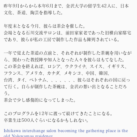
昨年9月からから本年6月まで、金沢大学の留学生42人に、日本
文化、茶道、陶芸を指導した。
年度末となる今月、彼らは茶会を催した。
会場となる石川交流サロンは、前田家家老であった旧横山家邸宅
であり、彼らが私の工房で制作した作品も陳列されている。
一年で覚えた茶道の点前と、それぞれが制作した茶碗を用いなが
ら、関わった教授陣や知人となった人々を彼らはもてなした。
この茶会を終えれば、ロシア、ウクライナ、スイス、イギリス、
フランス、アメリカ、カナダ、メキシコ、中国、韓国、
台湾、タイ、ベトナム、、、、、、、彼らはそれぞれの国に戻っ
て行く。自らが制作した茶碗は、金沢の想い出となることだろ
う。
茶会で少し感傷的になってしまった。
このプログラムを12年に渡って続けてきたことになる。
卒業生は500人ぐらいになるかもしれない。
Ishikawa interchange salon becoming the gathering place is the
old Yokoyamas residence