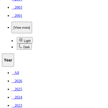
_ 2003
_ 2001
[View more]
Light
Dark
Year
_ All
_ 2026
_ 2025
_ 2024
_ 2023