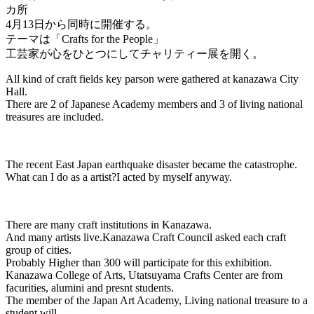
カ所
4月13日から同時に開催する。
テーマは「Crafts for the People」
工芸家が心をひとつにしてチャリティー展を開く。
All kind of craft fields key parson were gathered at kanazawa City
Hall.
There are 2 of Japanese Academy members and 3 of living national
treasures are included.
The recent East Japan earthquake disaster became the catastrophe.
What can I do as a artist?I acted by myself anyway.
There are many craft institutions in Kanazawa.
And many artists live.Kanazawa Craft Council asked each craft
group of cities.
Probably Higher than 300 will participate for this exhibition.
Kanazawa College of Arts, Utatsuyama Crafts Center are from
facurities, alumini and presnt students.
The member of the Japan Art Academy, Living national treasure to a
student will