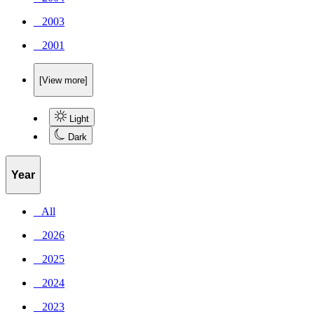
_ 2003
_ 2001
[View more]
Light
Dark
Year
_ All
_ 2026
_ 2025
_ 2024
_ 2023