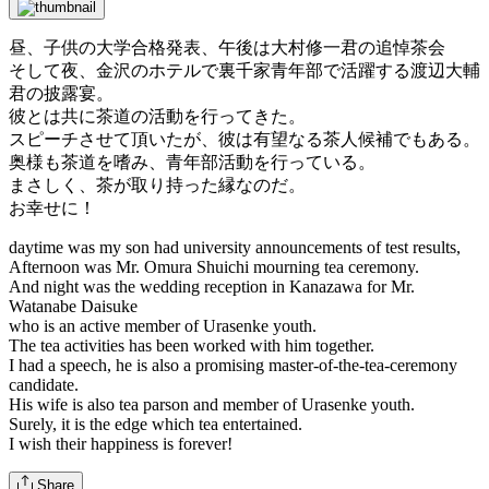
昼、子供の大学合格発表、午後は大村修一君の追悼茶会
そして夜、金沢のホテルで裏千家青年部で活躍する渡辺大輔
君の披露宴。
彼とは共に茶道の活動を行ってきた。
スピーチさせて頂いたが、彼は有望なる茶人候補でもある。
奥様も茶道を嗜み、青年部活動を行っている。
まさしく、茶が取り持った縁なのだ。
お幸せに！
daytime was my son had university announcements of test results,
Afternoon was Mr. Omura Shuichi mourning tea ceremony.
And night was the wedding reception in Kanazawa for Mr.
Watanabe Daisuke
who is an active member of Urasenke youth.
The tea activities has been worked with him together.
I had a speech, he is also a promising master-of-the-tea-ceremony
candidate.
His wife is also tea parson and member of Urasenke youth.
Surely, it is the edge which tea entertained.
I wish their happiness is forever!
Share