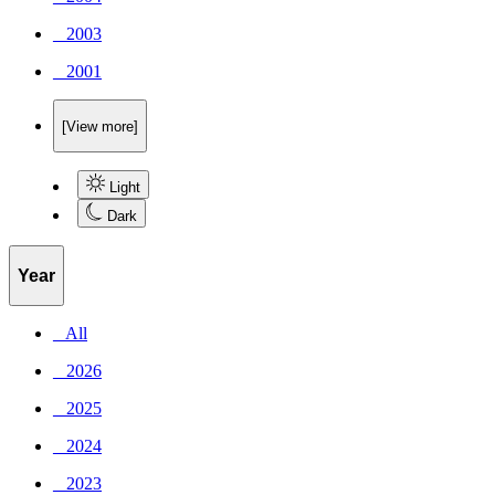
_ 2003
_ 2001
[View more]
Light
Dark
Year
_ All
_ 2026
_ 2025
_ 2024
_ 2023