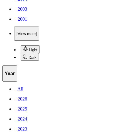
_ 2003
_ 2001
[View more]
Light
Dark
Year
_ All
_ 2026
_ 2025
_ 2024
_ 2023