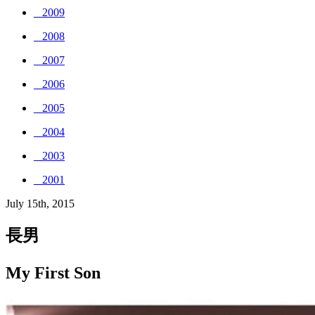
_ 2009
_ 2008
_ 2007
_ 2006
_ 2005
_ 2004
_ 2003
_ 2001
July 15th, 2015
長男
My First Son