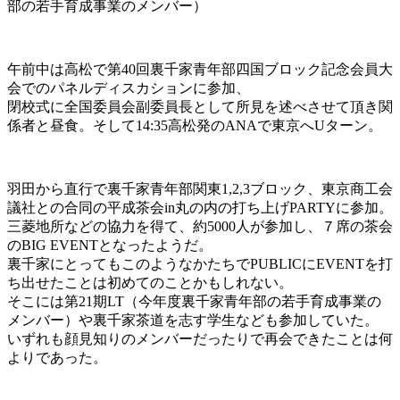
部の若手育成事業のメンバー）
午前中は高松で第40回裏千家青年部四国ブロック記念会員大
会でのパネルディスカションに参加、
閉校式に全国委員会副委員長として所見を述べさせて頂き関
係者と昼食。そして14:35高松発のANAで東京へUターン。
羽田から直行で裏千家青年部関東1,2,3ブロック、東京商工会
議社との合同の平成茶会in丸の内の打ち上げPARTYに参加。
三菱地所などの協力を得て、約5000人が参加し、７席の茶会
のBIG EVENTとなったようだ。
裏千家にとってもこのようなかたちでPUBLICにEVENTを打
ち出せたことは初めてのことかもしれない。
そこには第21期LT（今年度裏千家青年部の若手育成事業の
メンバー）や裏千家茶道を志す学生なども参加していた。
いずれも顔見知りのメンバーだったりで再会できたことは何
よりであった。