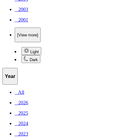
_ 2003
_ 2001
[View more]
Light
Dark
Year
_ All
_ 2026
_ 2025
_ 2024
_ 2023