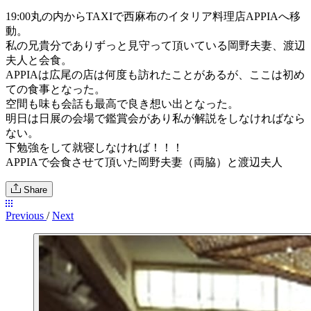
19:00丸の内からTAXIで西麻布のイタリア料理店APPIAへ移
動。
私の兄貴分でありずっと見守って頂いている岡野夫妻、渡辺
夫人と会食。
APPIAは広尾の店は何度も訪れたことがあるが、ここは初め
ての食事となった。
空間も味も会話も最高で良き想い出となった。
明日は日展の会場で鑑賞会があり私が解説をしなければなら
ない。
下勉強をして就寝しなければ！！！
APPIAで会食させて頂いた岡野夫妻（両脇）と渡辺夫人
Share
Previous
/
Next