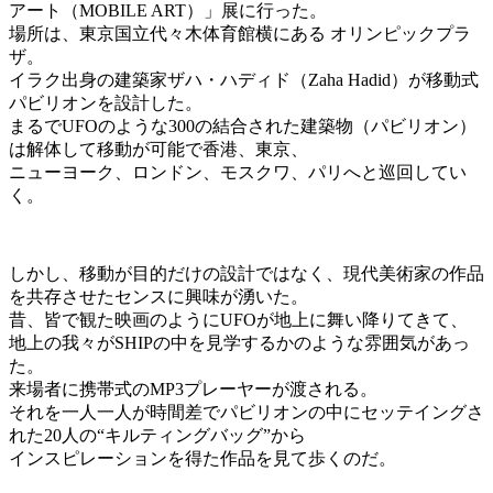
アート（MOBILE ART）」展に行った。
場所は、東京国立代々木体育館横にある オリンピックプラ
ザ。
イラク出身の建築家ザハ・ハディド（Zaha Hadid）が移動式
パビリオンを設計した。
まるでUFOのような300の結合された建築物（パビリオン）
は解体して移動が可能で香港、東京、
ニューヨーク、ロンドン、モスクワ、パリへと巡回してい
く。
しかし、移動が目的だけの設計ではなく、現代美術家の作品
を共存させたセンスに興味が湧いた。
昔、皆で観た映画のようにUFOが地上に舞い降りてきて、
地上の我々がSHIPの中を見学するかのような雰囲気があっ
た。
来場者に携帯式のMP3プレーヤーが渡される。
それを一人一人が時間差でパビリオンの中にセッテイングさ
れた20人の“キルティングバッグ”から
インスピレーションを得た作品を見て歩くのだ。