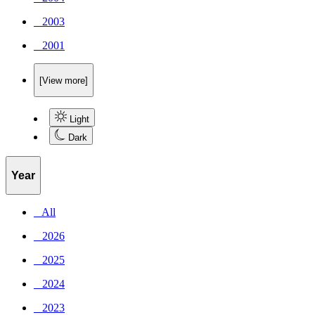
_ 2003
_ 2001
[View more]
Light
Dark
Year
_ All
_ 2026
_ 2025
_ 2024
_ 2023