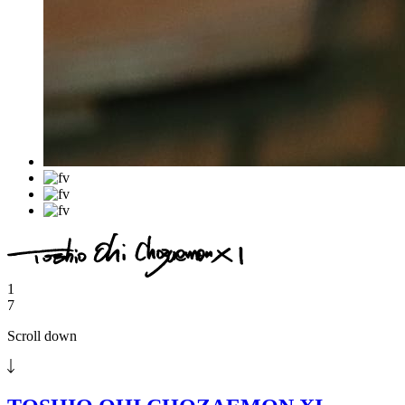
1
7
Scroll down