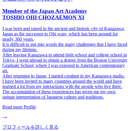
Member of the Japan Art Academy
TOSHIO OHI CHOZAEMON XI
I was born and raised in the ancient and historic city of Kanazawa,
Japan as the successor to Ohi ware, which has been around for
nearly 360 years.
It is difficult to put into words the many challenges that I have faced
during my lifetime.
After leaving Kanazawa to attend high school and college school in
Tokyo, I went abroad to obtain a degree from the Boston University
Graduate School, where I was exposed to American contemporary
art.
After returning to Japan, I started creating in my Kanazawa studio.
I have been invited to many countries around the world and have
learned a lot from my interactions with the people who live there.
The accumulation of these experiences has given me my own
unique interpretation of Japanese culture and traditions.
Read more Profile
プロフィールを詳しく見る