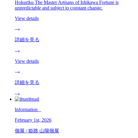
Hokuriku The Master Artisans of Ishikawa Fortune is
unpredictable and subject to constant change.
View details
詳細を見る
View details
詳細を見る
Information _
February 1st, 2026
個展 / 姫路 山陽個展