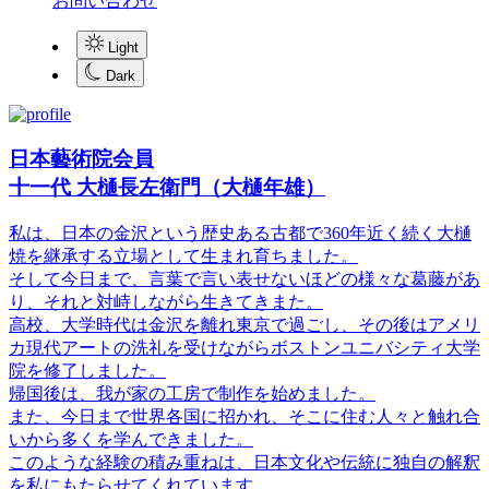
お問い合わせ
Light
Dark
日本藝術院会員
十一代 大樋長左衛門（大樋年雄）
私は、日本の金沢という歴史ある古都で360年近く続く大樋
焼を継承する立場として生まれ育ちました。
そして今日まで、言葉で言い表せないほどの様々な葛藤があ
り、それと対峙しながら生きてきまた。
高校、大学時代は金沢を離れ東京で過ごし、その後はアメリ
カ現代アートの洗礼を受けながらボストンユニバシティ大学
院を修了しました。
帰国後は、我が家の工房で制作を始めました。
また、今日まで世界各国に招かれ、そこに住む人々と触れ合
いから多くを学んできました。
このような経験の積み重ねは、日本文化や伝統に独自の解釈
を私にもたらせてくれています。