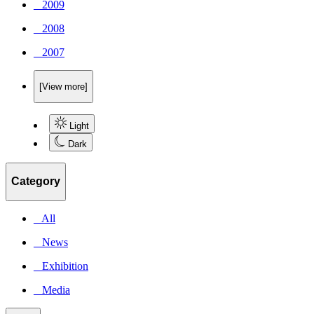
_ 2009
_ 2008
_ 2007
[View more]
Light
Dark
Category
_ All
_ News
_ Exhibition
_ Media