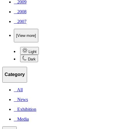
_ 2009
_ 2008
_ 2007
[View more]
Light
Dark
Category
_ All
_ News
_ Exhibition
_ Media