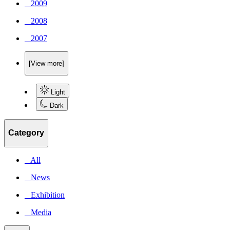
_ 2009
_ 2008
_ 2007
[View more]
Light
Dark
Category
_ All
_ News
_ Exhibition
_ Media