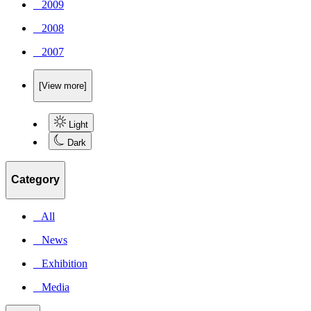
_ 2009
_ 2008
_ 2007
[View more]
Light
Dark
Category
_ All
_ News
_ Exhibition
_ Media