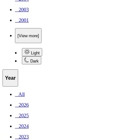
_ 2003
_ 2001
[View more]
Light
Dark
Year
_ All
_ 2026
_ 2025
_ 2024
_ 2023