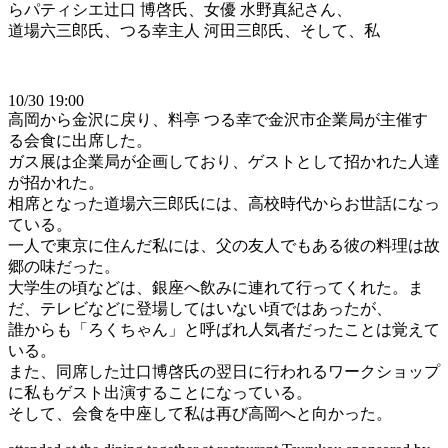
らパティシエ辻口 博啓氏、女優 水野真紀さん、
道場六三郎氏、つる幸主人 河田三郎氏、そして、私
10/30 19:00
高岡から金沢に戻り、料亭 つる幸で金沢市企業局が主催す
る会食に出席した。
ガス展は企業局が企画しており、ゲストとして招かれた人達
が招かれた。
相席となった道場六三郎氏には、高校時代からお世話になっ
ている。
一人で東京に住んだ私には、父の友人でもある彼の料理は故
郷の味だった。
大学生の頃などは、銀座へ飲みに連れて行ってくれた。ま
だ、テレビなどに登場してはいない頃ではあったが、
誰からも「ろくちゃん」と呼ばれ人気者だったことは覚えて
いる。
また、同席した辻口博啓氏の翌日に行われるワークショップ
に私もゲスト出演することになっている。
そして、会食を中座して私は再び高岡へと向かった。