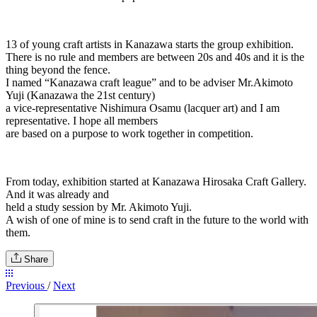
13 of young craft artists in Kanazawa starts the group exhibition.
There is no rule and members are between 20s and 40s and it is the
thing beyond the fence.
I named “Kanazawa craft league” and to be adviser Mr.Akimoto
Yuji (Kanazawa the 21st century)
a vice-representative Nishimura Osamu (lacquer art) and I am
representative. I hope all members
are based on a purpose to work together in competition.
From today, exhibition started at Kanazawa Hirosaka Craft Gallery.
And it was already and
held a study session by Mr. Akimoto Yuji.
A wish of one of mine is to send craft in the future to the world with
them.
Share
Previous
/
Next