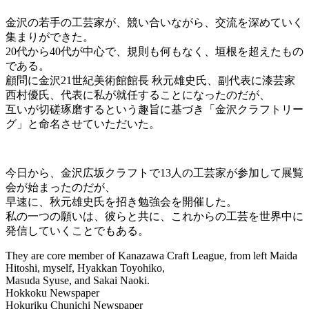
金沢の若手の工芸家が、競い合いながら、交流を深めていく
集まりができた。
20代から40代が中心で、規則も何もなく、垣根を超えたもの
である。
顧問に金沢21世紀美術館館長 秋元雄史氏、副代表に漆芸家
西村優氏、代表に私が就任することになったのだが、
互いが切磋琢磨するという趣旨に基づき「金沢クラフトリー
グ」と命名させていただいた。
今日から、金沢広坂クラフトで13人の工芸家が参加して展覧
会が始まったのだが、
早速に、秋元雄史氏を招き勉強会を開催した。
私の一つの願いは、彼らと共に、これからの工芸を世界中に
発信していくことでもある。
They are core member of Kanazawa Craft League, from left Maida
Hitoshi, myself, Hyakkan Toyohiko,
Masuda Syuse, and Sakai Naoki.
Hokkoku Newspaper
Hokuriku Chunichi Newspaper