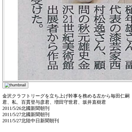
金沢クラフトリーグを立ち上げ幹事を務める左から毎田仁嗣
君、私、百貫登与彦君、増田守世君、坂井直樹君
2011/5/26北國新聞朝刊
2011/5/27北國新聞朝刊
2011/5/27北陸中日新聞朝刊