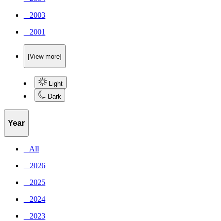
_ 2003
_ 2001
[View more]
Light
Dark
Year
_ All
_ 2026
_ 2025
_ 2024
_ 2023