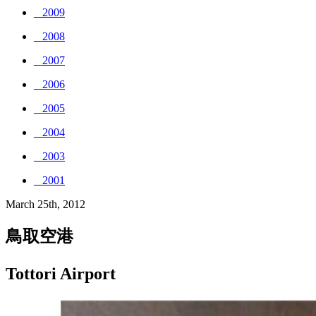
_ 2009
_ 2008
_ 2007
_ 2006
_ 2005
_ 2004
_ 2003
_ 2001
March 25th, 2012
鳥取空港
Tottori Airport