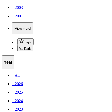
_ 2003
_ 2001
[View more]
Light
Dark
Year
_ All
_ 2026
_ 2025
_ 2024
_ 2023