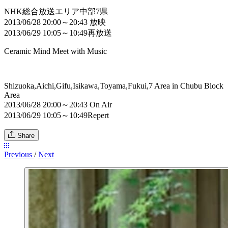
NHK総合放送エリア中部7県
2013/06/28 20:00～20:43 放映
2013/06/29 10:05～10:49再放送
Ceramic Mind Meet with Music
Shizuoka,Aichi,Gifu,Isikawa,Toyama,Fukui,7 Area in Chubu Block
Area
2013/06/28 20:00～20:43 On Air
2013/06/29 10:05～10:49Repert
Share
Previous
/
Next