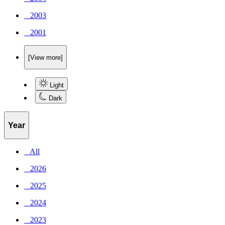
_ 2003
_ 2001
[View more]
Light
Dark
Year
_ All
_ 2026
_ 2025
_ 2024
_ 2023