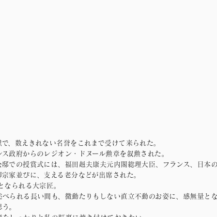
献で、数えきれない名誉をこれまで受けて来られた。
ンス政府からのレジオン・ドヌール勲章を叙勲された。
公邸での授賞式には、福田赳夫康夫元内閣総理大臣、フランス、日本
御宗家並びに、支える老分などが出席された。
歳となられる大宗匠。
述べられる長い間も、微動たりもしない直立不動のお姿に、感無量と
思う。