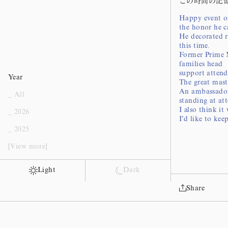
この時間の記
Happy event o
the honor he c
He decorated 
this time.
Former Prime M
families head
support attend
Year
The great mast
An ambassador 
_ All
standing at at
I also think i
_ 2026
I’d like to ke
_ 2025
[View more]
Light
Dark
Share
Instagram
Policy statem