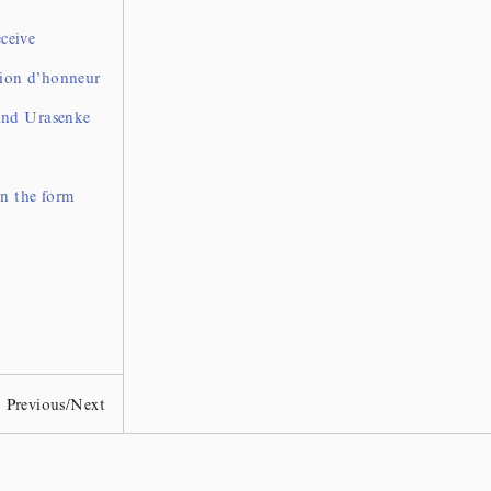
ceive
gion d’honneur
 and Urasenke
in the form
Previous
/
Next
Ohi Museum
Wikipedia
Copyright © TOSHIO OHI CHOZAEMON XI