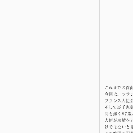
これまでの貢
今回は、フラ
フランス大使
そして裏千家
間も無く97
大使が功績を
けではないと