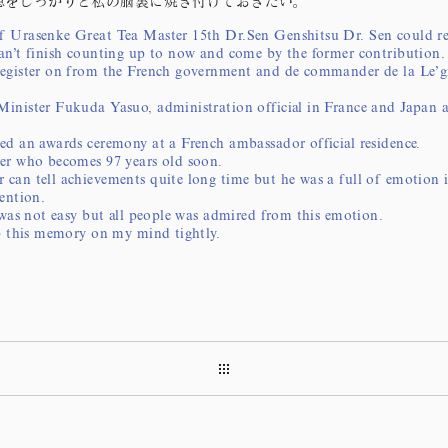
憶をしっかりと私の脳裏に焼き付けておきたい。
f Urasenke Great Tea Master 15th Dr.Sen Genshitsu Dr. Sen could re
an’t finish counting up to now and come by the former contribution.
register on from the French government and de commander de la Le’
inister Fukuda Yasuo, administration official in France and Japan
ed an awards ceremony at a French ambassador official residence.
er who becomes 97 years old soon.
can tell achievements quite long time but he was a full of emotion 
tention.
t was not easy but all people was admired from this emotion.
ep this memory on my mind tightly.
Facebook
ent