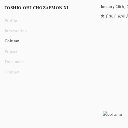
January 20th, 
TOSHIO OHI CHOZAEMON XI
裏千家千玄室
Profile
Information
Column
Project
Document
Contact