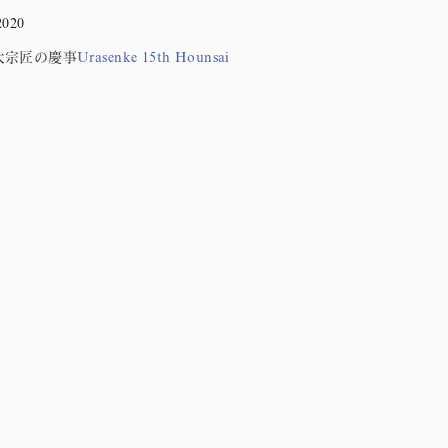
2020
大宗匠の慶事
Urasenke 15th Hounsai