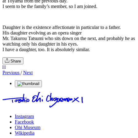
at Toyama from the previous day.
I seem to be the family’s member, so I am joined.
Daughter is the existence affectionate in particular to a father.
His daughter evolving as an opera singer
Mr. Takurou Tatsumi who sits down on the next, and probably he as
watching only his daughter in his eyes.
I have a daughter, too. It is absolutely similar.
Share
Previous
/
Next
Instagram
Facebook
Ohi Museum
Wikipedia