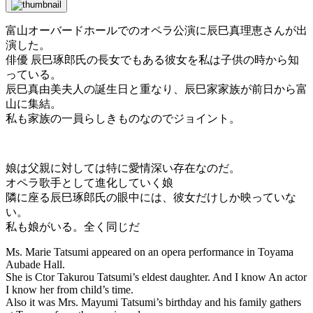
富山オーバードホールでのオペラ公演に辰巳真理恵さんが出
演した。
俳優 辰巳琢郎氏の長女でもある彼女を私は子供の時から知
っている。
辰巳真由美夫人の誕生日と重なり、辰巳家家族が前日から富
山に集結。
私も家族の一員らしきものなのでジョイント。
娘は父親に対しては特に愛情深い存在なのだ。
オペラ歌手として進化していく娘
隣に座る辰巳琢郎氏の眼中には、彼女だけしか映っていな
い。
私も娘がいる。全く同じだ
Ms. Marie Tatsumi appeared on an opera performance in Toyama
Aubade Hall.
She is Ctor Takurou Tatsumi’s eldest daughter. And I know An actor
I know her from child’s time.
Also it was Mrs. Mayumi Tatsumi’s birthday and his family gathers