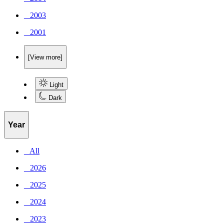
_ 2003
_ 2001
[View more]
Light
Dark
Year
_ All
_ 2026
_ 2025
_ 2024
_ 2023