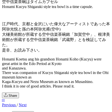
空中信楽茶碗はタイムカプセル
Honami Kucyu Shigaraki style tea bowl is a time capsule.
江戸時代、京都と金沢にいた偉大なアーティストであった本
阿弥光悦と孫の本阿弥光甫(空中)
大樋美術館が所蔵する空中信楽茶碗銘「加賀空中」、根津美
術館が所蔵する空中信楽茶碗銘「武蔵野」とを検証してみ
た。
是非、お読み下さい。
Honami Koetsu ang his grandson Honami Koho (Kucyu) were
great artist in the Edo Period at Kyoto
and Kanazawa.
There was companion of Kucyu Shigaraki style tea bowl in the Ohi
museum known as
Kaga-Kucyu and Nezu Museum as known as Musashino.
I think it is one of good articles. Please read it.
Share
Previous
/
Next