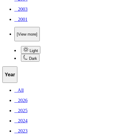
_ 2003
_ 2001
[View more]
Light
Dark
Year
_ All
_ 2026
_ 2025
_ 2024
_ 2023