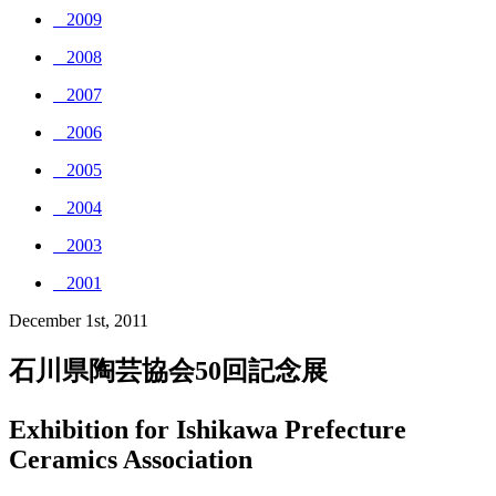
_ 2009
_ 2008
_ 2007
_ 2006
_ 2005
_ 2004
_ 2003
_ 2001
December 1st, 2011
石川県陶芸協会50回記念展
Exhibition for Ishikawa Prefecture
Ceramics Association