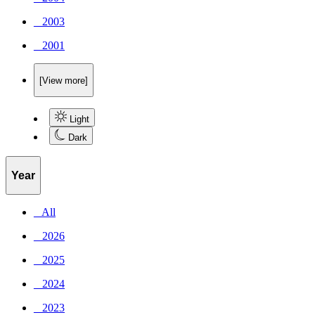
_ 2003
_ 2001
[View more]
Light
Dark
Year
_ All
_ 2026
_ 2025
_ 2024
_ 2023