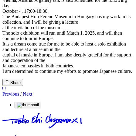
Vienna, Austria. A gallery talk is also scheduled for the following
day.
October 4, 17:00-18:30
The Budapest Hop Ferenc Museum in Hungary has my work in its
collection, and I will be giving a lecture
at the invitation of the museum.
The solo exhibition will run until March 1, 2025, and will then
continue to tour in Europe.
It is a dream come true for me to be able to host a solo exhibition
and lecture at a museum in the
capital of music in Europe. I am also deeply grateful for the support
and cooperation of the
Japanese embassies in both countries.
I am determined to continue my efforts to promote Japanese culture.
Share
Previous
/
Next