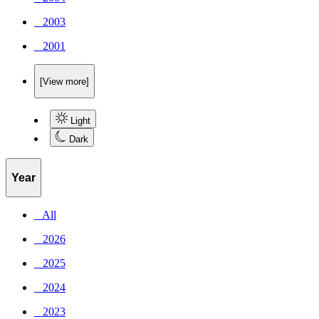
_ 2003
_ 2001
[View more]
Light
Dark
Year
_ All
_ 2026
_ 2025
_ 2024
_ 2023