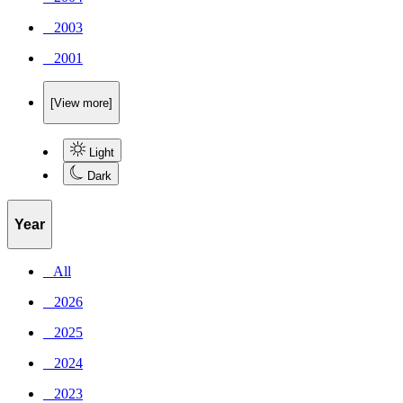
_ 2003
_ 2001
[View more]
Light
Dark
Year
_ All
_ 2026
_ 2025
_ 2024
_ 2023