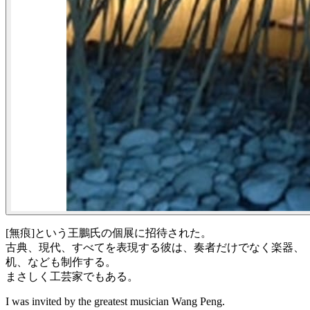
[無痕]という王鵬氏の個展に招待された。
古典、現代、すべてを表現する彼は、奏者だけでなく楽器、
机、なども制作する。
まさしく工芸家でもある。
I was invited by the greatest musician Wang Peng.