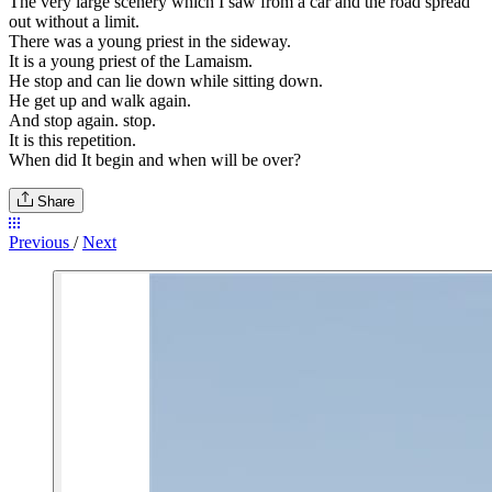
The very large scenery which I saw from a car and the road spread
out without a limit.
There was a young priest in the sideway.
It is a young priest of the Lamaism.
He stop and can lie down while sitting down.
He get up and walk again.
And stop again. stop.
It is this repetition.
When did It begin and when will be over?
Share
Previous
/
Next