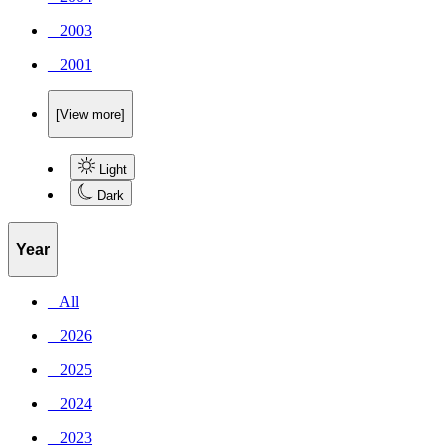
_ 2003
_ 2001
[View more]
Light
Dark
Year
_ All
_ 2026
_ 2025
_ 2024
_ 2023