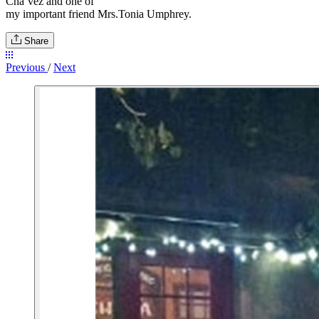
Cha’vez and one of
my important friend Mrs.Tonia Umphrey.
Share
Previous
/
Next