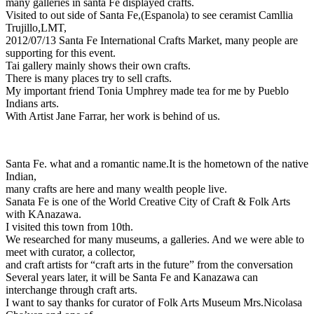
many galleries in santa Fe displayed crafts.
Visited to out side of Santa Fe,(Espanola) to see ceramist Camllia
Trujillo,LMT,
2012/07/13 Santa Fe International Crafts Market, many people are
supporting for this event.
Tai gallery mainly shows their own crafts.
There is many places try to sell crafts.
My important friend Tonia Umphrey made tea for me by Pueblo
Indians arts.
With Artist Jane Farrar, her work is behind of us.
Santa Fe. what and a romantic name.It is the hometown of the native
Indian,
many crafts are here and many wealth people live.
Sanata Fe is one of the World Creative City of Craft & Folk Arts
with KAnazawa.
I visited this town from 10th.
We researched for many museums, a galleries. And we were able to
meet with curator, a collector,
and craft artists for “craft arts in the future” from the conversation
Several years later, it will be Santa Fe and Kanazawa can
interchange through craft arts.
I want to say thanks for curator of Folk Arts Museum Mrs.Nicolasa