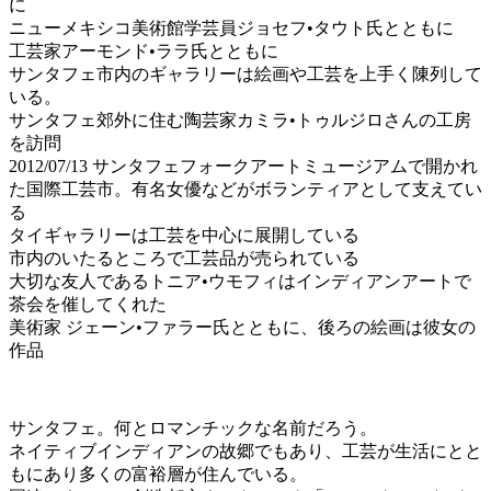
に
ニューメキシコ美術館学芸員ジョセフ•タウト氏とともに
工芸家アーモンド•ララ氏とともに
サンタフェ市内のギャラリーは絵画や工芸を上手く陳列して
いる。
サンタフェ郊外に住む陶芸家カミラ•トゥルジロさんの工房
を訪問
2012/07/13 サンタフェフォークアートミュージアムで開かれ
た国際工芸市。有名女優などがボランティアとして支えてい
る
タイギャラリーは工芸を中心に展開している
市内のいたるところで工芸品が売られている
大切な友人であるトニア•ウモフィはインディアンアートで
茶会を催してくれた
美術家 ジェーン•ファラー氏とともに、後ろの絵画は彼女の
作品
サンタフェ。何とロマンチックな名前だろう。
ネイティブインディアンの故郷でもあり、工芸が生活にとと
もにあり多くの富裕層が住んでいる。