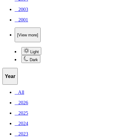
_ 2003
_ 2001
[View more]
Light
Dark
Year
_ All
_ 2026
_ 2025
_ 2024
_ 2023