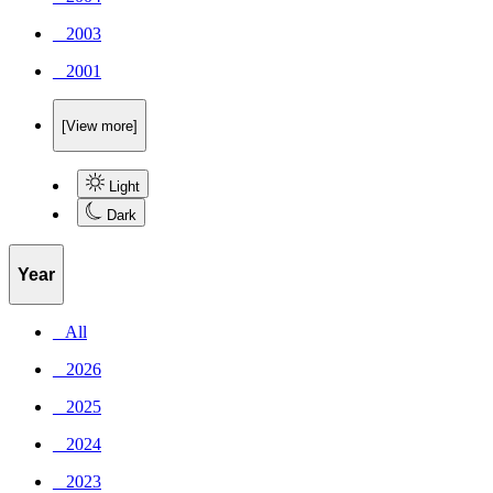
_ 2003
_ 2001
[View more]
Light
Dark
Year
_ All
_ 2026
_ 2025
_ 2024
_ 2023