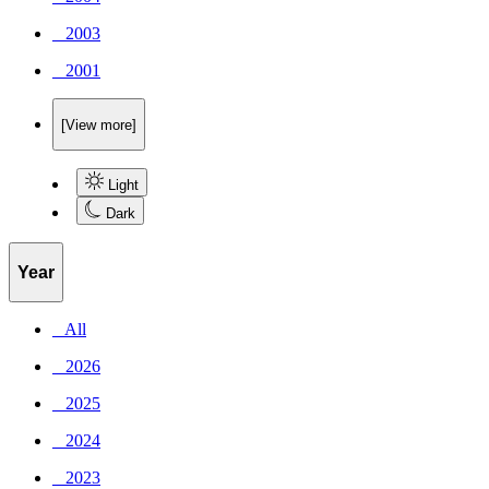
_ 2003
_ 2001
[View more]
Light
Dark
Year
_ All
_ 2026
_ 2025
_ 2024
_ 2023