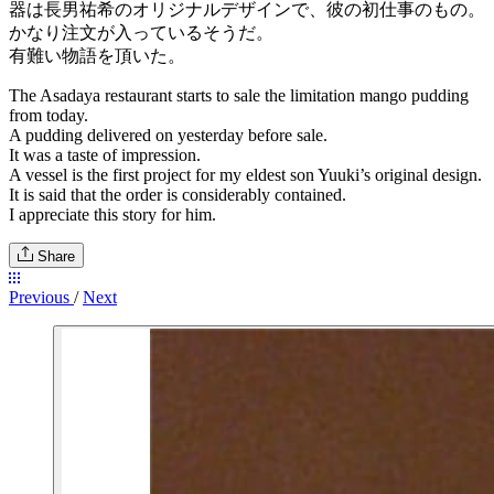
器は長男祐希のオリジナルデザインで、彼の初仕事のもの。
かなり注文が入っているそうだ。
有難い物語を頂いた。
The Asadaya restaurant starts to sale the limitation mango pudding
from today.
A pudding delivered on yesterday before sale.
It was a taste of impression.
A vessel is the first project for my eldest son Yuuki’s original design.
It is said that the order is considerably contained.
I appreciate this story for him.
Share
Previous
/
Next