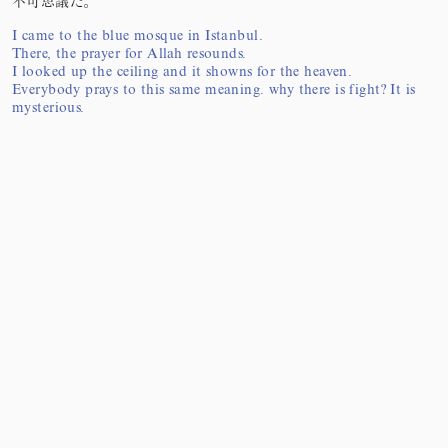
不可思議だ。
I came to the blue mosque in Istanbul.
There, the prayer for Allah resounds.
I looked up the ceiling and it showns for the heaven.
Everybody prays to this same meaning. why there is fight? It is
mysterious.