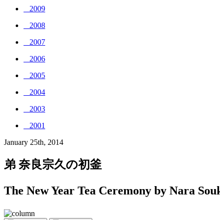
_ 2009
_ 2008
_ 2007
_ 2006
_ 2005
_ 2004
_ 2003
_ 2001
January 25th, 2014
弟 奈良宗久の初釜
The New Year Tea Ceremony by Nara Sou