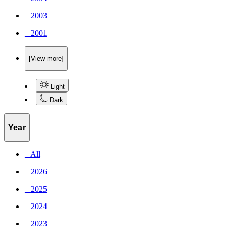
_ 2003
_ 2001
[View more]
Light
Dark
Year
_ All
_ 2026
_ 2025
_ 2024
_ 2023