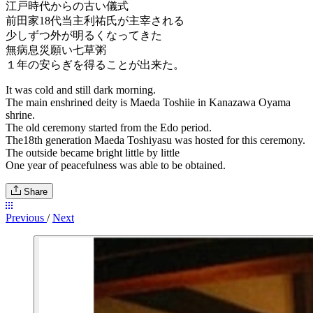
江戸時代からの古い儀式
前田家18代当主利祐氏が主宰される
少しずつ外が明るくなってきた
無病息災願い七草粥
１年の安らぎを得ることが出来た。
It was cold and still dark morning.
The main enshrined deity is Maeda Toshiie in Kanazawa Oyama
shrine.
The old ceremony started from the Edo period.
The18th generation Maeda Toshiyasu was hosted for this ceremony.
The outside became bright little by little
One year of peacefulness was able to be obtained.
Share
Previous
/
Next