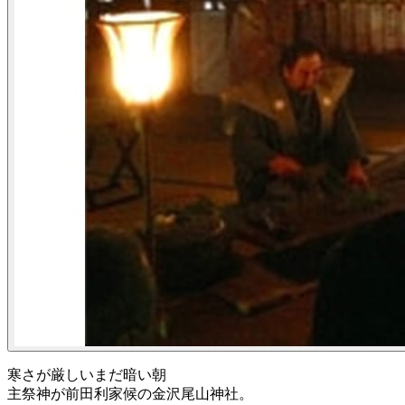
寒さが厳しいまだ暗い朝
主祭神が前田利家候の金沢尾山神社。