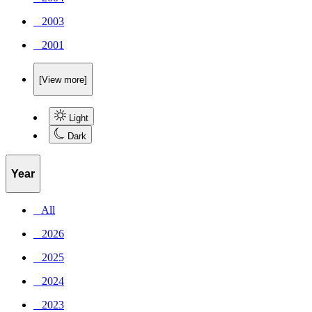
_ 2003
_ 2001
[View more]
Light
Dark
Year
_ All
_ 2026
_ 2025
_ 2024
_ 2023