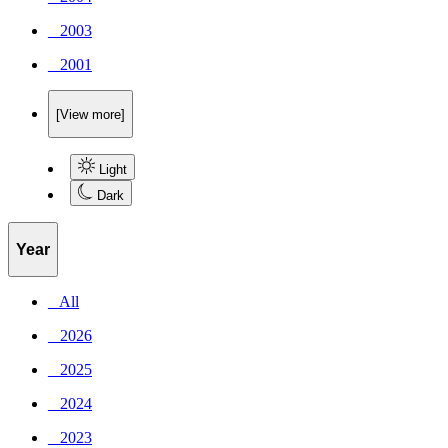
_ 2003
_ 2001
[View more]
Light
Dark
Year
_ All
_ 2026
_ 2025
_ 2024
_ 2023