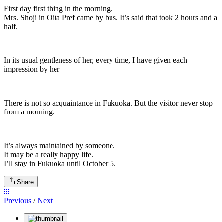
First day first thing in the morning.
Mrs. Shoji in Oita Pref came by bus. It’s said that took 2 hours and a
half.
In its usual gentleness of her, every time, I have given each
impression by her
There is not so acquaintance in Fukuoka. But the visitor never stop
from a morning.
It’s always maintained by someone.
It may be a really happy life.
I’ll stay in Fukuoka until October 5.
Share
Previous
/
Next