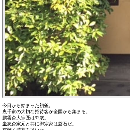
今日から始まった初釜。
裏千家の大切な招待客が全国から集まる。
鵬雲斎大宗匠は92歳。
坐忘斎家元と共に御宗家は磐石だ。
有難く濃茶を頂いた。