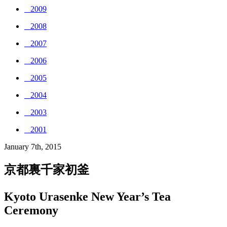
_ 2009
_ 2008
_ 2007
_ 2006
_ 2005
_ 2004
_ 2003
_ 2001
January 7th, 2015
京都裏千家初釜
Kyoto Urasenke New Year’s Tea
Ceremony