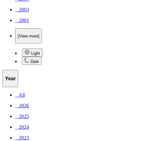
_ 2003
_ 2001
[View more]
Light
Dark
Year
_ All
_ 2026
_ 2025
_ 2024
_ 2023