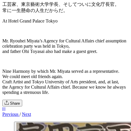
工芸家、東京藝術大学学長、そしてついに文化庁長官。
常に一生懸命の人生だからだ。
At Hotel Grand Palace Tokyo
Mr. Ryouhei Miyata’s Agency for Cultural Affairs chief assumption
celebration party was held in Tokyo,
and father Ohi Toyasai also had make a guest greet.
Nine Harmony by which Mr. Miyata served as a representative.
We could meet old friends again.
Craft Artist and Tokyo University of Arts president, and, at last,
the Agency for Cultural Affairs chief. Because we know he always
spending a strenuous life.
Share
Previous
/
Next