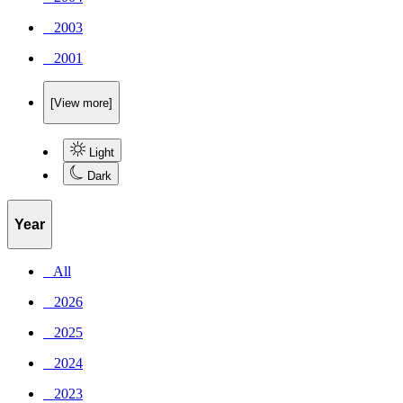
_ 2003
_ 2001
[View more]
Light
Dark
Year
_ All
_ 2026
_ 2025
_ 2024
_ 2023