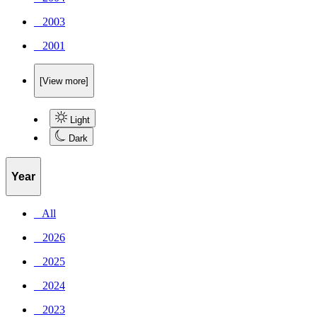
_ 2003
_ 2001
[View more]
Light
Dark
Year
_ All
_ 2026
_ 2025
_ 2024
_ 2023