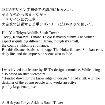
JEITAデザイン委員会での講演に招かれた。
そんな視点も踏まえながら
「デザイン知の伝承」
大企業で活躍する若手デザイナーに話をさせて頂いた。
Hub You Tokyo Arkhills South Tower
Today, Kanazawa is snow. Tokyo is mostly sunny. The winter
aspect is quite big different. Japan, though it’s small,
the country which is a romance.
But this distance is also shrinkage. The Hokuriku area Shinkansen is
daily life, and the impression seems also to fade.
I was invited to a lecture by JEITA design committee. While being
also based on such viewpoint.
”Handed down for the knowledge of design ” I had a talk with the
designer of the young people who works an active
part by large enterprise.
At Hub you Tokyo Arkhills South Tower