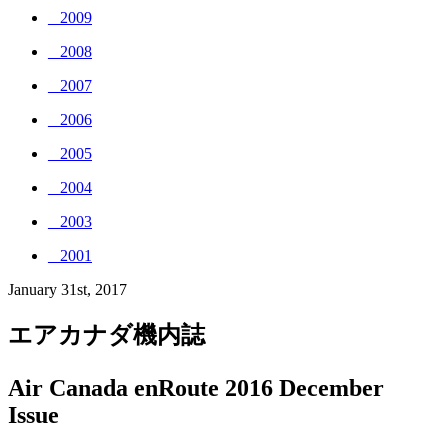
_ 2009
_ 2008
_ 2007
_ 2006
_ 2005
_ 2004
_ 2003
_ 2001
January 31st, 2017
エアカナダ機内誌
Air Canada enRoute 2016 December
Issue