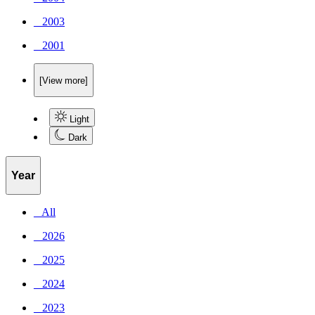
_ 2003
_ 2001
[View more]
Light
Dark
Year
_ All
_ 2026
_ 2025
_ 2024
_ 2023