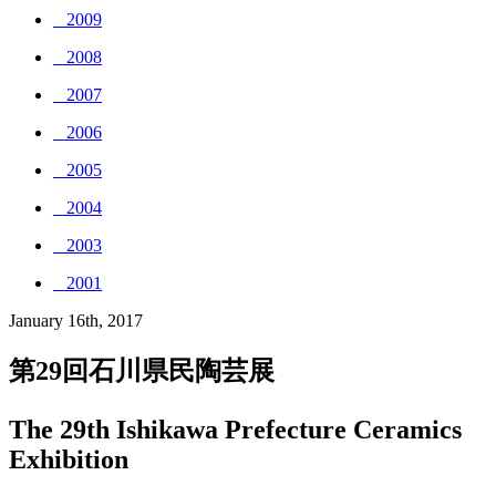
_ 2009
_ 2008
_ 2007
_ 2006
_ 2005
_ 2004
_ 2003
_ 2001
January 16th, 2017
第29回石川県民陶芸展
The 29th Ishikawa Prefecture Ceramics
Exhibition