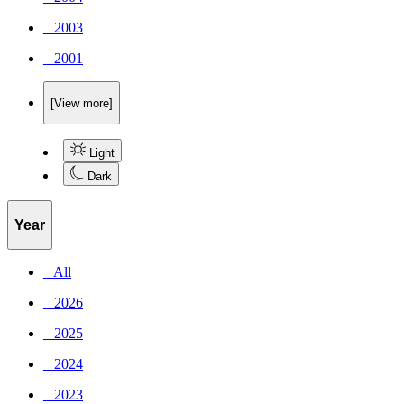
_ 2003
_ 2001
[View more]
Light
Dark
Year
_ All
_ 2026
_ 2025
_ 2024
_ 2023