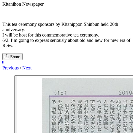
Kitanihon Newspaper
This tea ceremony sponsors by Kitanippon Shinbun held 20th
anniversary.
I will be host for this commemorative tea ceremony.
6/2. I’m going to express seriously about old and new for new era of
Reiwa.
Share
Previous
/
Next