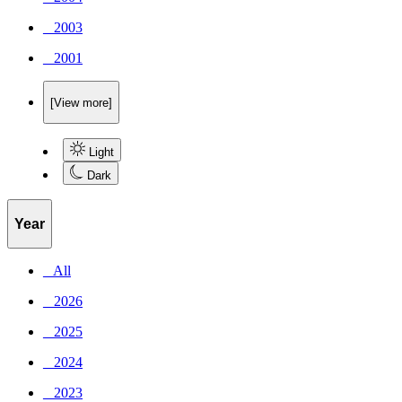
_ 2003
_ 2001
[View more]
Light
Dark
Year
_ All
_ 2026
_ 2025
_ 2024
_ 2023