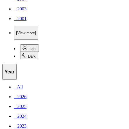
_ 2003
_ 2001
[View more]
Light
Dark
Year
_ All
_ 2026
_ 2025
_ 2024
_ 2023